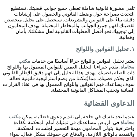
تلقي مشورة قانونية شاملة تغطي جميع جوانب قضيتك. تستطيع
التحدث بصراحة حول وضعك القانوني والحصول على إرشادات
دقيقة بناءً على القوانين والتشريعات. ستحصل على تحليل متخصص
لقضيتك لفهم جميع الجوانب والمخاطر المحتملة. يهدف المحامون
إلى توجيهك نحو أفضل الخطوات القانونية لحل مشكلتك بأمان
وفعالية.
١. تحليل القوانين واللوائح
يعتبر تحليل القوانين واللوائح جزءًا أساسيًا من خدمات
مكتب
محاماة
. تقدم خبراءنا التحليل العميق للقوانين المعمول بها واللوائح
ذات الصلة بقضيتك. يهدف هذا التحليل إلى فهم دقيق للإطار القانوني
الذي يحكم قضيتك، مما يُمكننا من وضع استراتيجية قانونية فعالة.
سوف يساعدك فهم القوانين واللوائح المعمول بها في اتخاذ القرارات
الصائبة وتجنب المشاكل القانونية المحتملة.
الدعاوى القضائية
عندما تجد نفسك في حاجة إلى تقديم دعوى قضائية، يمكن
مكتب
محاماة
في الرياض مساعدتك في تمثيلك أمام المحكمة بكفاءة
واحترافية. يتولى المحامون مهمة التحضير لجلسات المحكمة،
والتقديم بالوثائق اللازمة، والدفاع عن حقوقك بشكل فعال. سواء