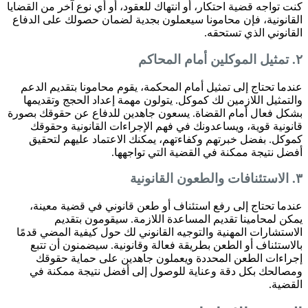
كنت تواجه قضية احتكار، أو انتهاك للعقود، أو أي نوع آخر من القضايا
القانونية، فإن محامونا سيعملون بجدية لضمان حصولك على الدفاع
القانوني الذي تستحقه.
٢. تمثيل الموكلين أمام المحاكم
عندما تحتاج إلى تمثيل أمام المحكمة، يقوم محامونا بتقديم الدعم
والتمثيل اللازمين لك كموكل. يتولون مهمة إعداد الحجج وتقديمها
بشكل فعال أمام القضاة. يسعون جاهدين للدفاع عن حقوقك بصورة
قانونية قوية، ويساعدونك في فهم الإجراءات القانونية وحقوقك
كموكل. بفضل خبرتهم وكفاءتهم، يمكنك الاعتماد عليهم لتحقيق
أفضل نتيجة ممكنة في القضية التي تواجهها.
٣. الاستئنافات والطعون القانونية
عندما تحتاج إلى رفع استئناف أو طعن قانوني في قضية معينة،
يمكن لمحامينا تقديم المساعدة اللازمة. سيقومون بتقديم
الاستشارات المهنية والتوجيه القانوني لك حول كيفية المضي قدمًا
بالاستئناف أو الطعن بطريقة فعالة وقانونية. سيضمنون أن تتبع
إجراءات الطعن المحددة ويعملون جاهدين على حماية حقوقك
ومصالحك بكل دقة وعناية للوصول إلى أفضل نتيجة ممكنة في
القضية.