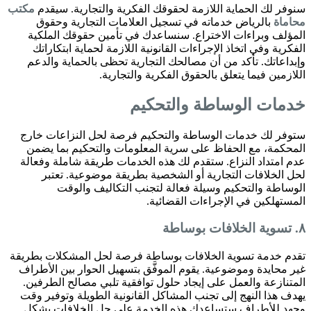
سنوفر لك الحماية اللازمة لحقوقك الفكرية والتجارية. سيقدم
مكتب
محاماة
بالرياض خدماته في تسجيل العلامات التجارية وحقوق
المؤلف وبراءات الاختراع. سنساعدك في تأمين حقوقك الملكية
الفكرية وفي اتخاذ الإجراءات القانونية اللازمة لحماية ابتكاراتك
وإبداعاتك. تأكد من أن مصالحك التجارية تحظى بالحماية والدعم
اللازمين فيما يتعلق بالحقوق الفكرية والتجارية.
خدمات الوساطة والتحكيم
ستوفر لك خدمات الوساطة والتحكيم فرصة لحل النزاعات خارج
المحكمة، مع الحفاظ على سرية المعلومات والتحكيم بما يضمن
عدم امتداد النزاع. ستقدم لك هذه الخدمات طريقة شاملة وفعالة
لحل الخلافات التجارية أو الشخصية بطريقة موضوعية. تعتبر
الوساطة والتحكيم وسيلة فعالة لتجنب التكاليف والوقت
المستهلكين في الإجراءات القضائية.
٨. تسوية الخلافات بوساطة
تقدم خدمة تسوية الخلافات بوساطة فرصة لحل المشكلات بطريقة
غير محايدة وموضوعية. يقوم الموفَّق بتسهيل الحوار بين الأطراف
المتنازعة والعمل على إيجاد حلول توافقية تلبي مصالح الطرفين.
يهدف هذا النهج إلى تجنب المشاكل القانونية الطويلة وتوفير وقت
وجهد للأطراف.ستساعدك هذه الخدمة على حل الخلافات بشكل