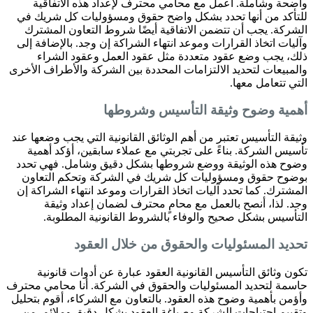
واضحة وشاملة. أعمل مع محامي محترف لإعداد هذه الاتفاقية
للتأكد من أنها تحدد بشكل واضح حقوق ومسؤوليات كل شريك في
الشركة. يجب أن تتضمن الاتفاقية أيضًا شروط التعاون المشترك
وآليات اتخاذ القرارات وموعد انتهاء الشراكة إن وجد. بالإضافة إلى
ذلك، يجب وضع عقود متعددة مثل عقود العمل وعقود الشراء
والمبيعات لتحديد الالتزامات المحددة بين الشركة والأطراف الأخرى
التي تتعامل معها.
أهمية وضوح وثيقة التأسيس وشروطها
وثيقة التأسيس تعتبر من أهم الوثائق القانونية التي يجب وضعها عند
تأسيس الشركة. بناءً على تجربتي مع عملاء سابقين، أؤكد أهمية
وضوح هذه الوثيقة ووضع شروطها بشكل دقيق وشامل. فهي تحدد
بوضوح حقوق ومسؤوليات كل شريك في الشركة وتحكم التعاون
المشترك. كما تحدد آليات اتخاذ القرارات وموعد انتهاء الشراكة إن
وجد. لذا، أنصح بالعمل مع محامٍ محترف لضمان إعداد وثيقة
التأسيس بشكل صحيح والوفاء بالشروط القانونية المطلوبة.
تحديد المسئوليات والحقوق من خلال العقود
تكون وثائق التأسيس القانونية العقود عبارة عن أدوات قانونية
حاسمة لتحديد المسئوليات والحقوق في الشركة. أنا محامي محترف
وأؤمن بأهمية وضوح هذه العقود. بالتعاون مع الشركاء، أقوم بتحليل
وتقييم احتياجات الشركة وصياغة العقود بشكل دقيق وملائم. من