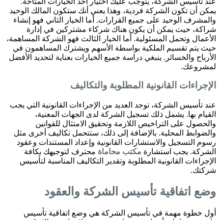
عند تأسيس الشركة، يتوجب عليك اختيار أحد الخيارات المتاحة.
يمكن أن تكون الشركة فردية، وهذا يعني أنك ستكون المالك الوحيد
والمشرف الوحيد على جميع القرارات. أما الخيار الثاني فهو إنشاء
شراكة، حيث يمكن أن يكون هناك شركاء مشتركين في إدارة
الأعمال وتحمل المسئولية. أما الخيار الثالث فهو الشركة المساهمة،
حيث يتم تقسيم الملكية بواسطة الأسهم ويشترك المساهمون في
الأرباح والخسائر. ينبغي دراسة جميع الخيارات بعناية لتحديد الأفضل
لمشروعك.
الإجراءات القانونية المطلوبة والتكاليف
عند تأسيس الشركة، توجد العديد من الإجراءات القانونية التي يجب
القيام بها. يشمل ذلك تسجيل الشركة لدى الجهات المعنية،
والحصول على التراخيص اللازمة وتحقيق الامتثال للقوانين
والضوابط المحلية. بالإضافة إلى ذلك، ستتحمل تكاليف أخرى مثل
رسوم التسجيل والاستشارات القانونية وإعداد المستندات وعقود
الشركة. يجب استشارة
مكتب محاماة
محترف لتوجيهك بكافة
الإجراءات القانونية المطلوبة وتقدير التكاليف المناسبة لتأسيس
شركتك.
وضع اتفاقية تأسيس الشركة والعقود
أول خطوة مهمة في تأسيس الشركة هي وضع اتفاقية تأسيس