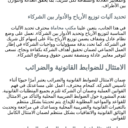
والمعايير العادلة والشفافة لكل شريك، بما يحقق العدالة والتوازن
بين الأطراف.
تحديد آليات توزيع الأرباح والأدوار بين الشركاء
في هذا الجانب، يتعين علينا
مكتب محاماة
محترف تحديد الآليات
المناسبة لتوزيع الأرباح وتحديد الأدوار بين الشركاء. نعمل على وضع
نظام عادل وشفاف يضمن توزيع الأرباح بناءً على إسهام كل شريك
في الشركة. كما نحدد بدقة مسؤوليات وواجبات الشركاء في إطار
العمل الجماعي لضمان تحقيق أهداف الشركة بكفاءة ونجاح. نسعى
لتوفير معايير عادلة ومنصفة تضمن حقوق ومصالح الشركاء.
الامتثال للضوابط القانونية والضرائب
ضمان الامتثال للضوابط القانونية والضرائب يعتبر أمرًا حيويًا أثناء
تأسيس الشركة. كمحام محترف، أعمل على مساعدتك في فهم
القوانين العملية وضمان أن الشركة تلتزم بجميع المتطلبات القانونية.
نقدم المشورة حول الضوابط الضريبية المحلية والتأكد من الامتثال
للقواعد والمواعيد المطلوبة للإيداع. يتم تحديثنا بشكل منتظم
بالتغيرات القانونية والضريبية المحلية ونساعدك في مراجعة وتحديث
الوثائق القانونية والاتفاقيات بشكل منتظم لضمان الامتثال الكامل
للقوانين.