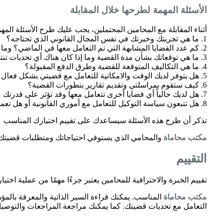
الأسئلة المهمة لطرحها خلال المقابلة
أثناء المقابلة مع المحامين المحتملين، يجب عليك طرح الأسئلة المهمة
1. ما هي تجربتك وخبرتك في نفس المجال القانوني الذي تحتاجه؟
2. كم عدد القضايا المشابهة التي تم التعامل معها في الماضي؟ وما هو نسبة النجاح في حالاتك المماثلة؟
3. ما هي توقعاتك بشأن مدة القضية وما إذا كان هناك أي تحديات تنتظرني؟
4. ما هي التكاليف المتوقعة للقضية وطرق الدفع المقبولة؟
5. هل يتوفر لديك الوقت والامكانية للتعامل مع قضيتي بشكل فعال وفي الوقت المناسب؟
6. كيف ستقوم بمراسلتي وتقديم تقارير بتطورات القضية؟
7. هل لديك حالياً أي قضايا أخرى تتعامل معها وقد تؤثر على قدرتك على التركيز على قضيتي؟
8. هل تتبعون سياسة التوكيل للتعامل مع أموري القانونية أو هل تعملون معي شخصيًا؟
تذكر أن طرح هذه الأسئلة سيساعدك على تقييم اختيارك المناسب
مكتب محاماة
والمحامي الذي يستوفي احتياجاتك ومتطلبات قضيتك
التقييم
تقييم الخبرة والاحترافية للمحامين يعتبر جزءًا مهمًا من عملية اختيار
مكتب محاماة
المناسب. يمكنك قراءة السير الذاتية والمعرفة بالمؤه
التعامل مع تحديات قضيتك. كما يمكنك مراجعة المراجعات والتوصي