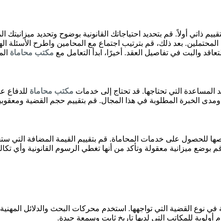
ييم ذاتي أولاً. قم بتحديد احتياجاتك القانونية بوضوح وتحديد ميزانيت
محتملين. بعد ذلك، قم بترتيب اجتماع مع المحامين واطرح الأسئلة الها
اقد والبت في تفاصيل العقد. أخيرًا، ابدأ التعامل مع
مكتب محاماة
الم
ديد المساعدة التي تحتاجها. قد تحتاج إلى خدمات
مكتب محاماة
للدفاع عن
ومدى الخبرة المطلوبة في هذا المجال. قم بتقييم حجم القضية ومعقو
صها للحصول على خدمات المحاماة. قم بتقييم القيمة المضافة التي ست
ضع ميزانية معقولة وتأكد من أنها تغطي الرسوم القانونية وأي تكال
نوع القضية التي تواجهها. استخدم محركات البحث والدلائل المهنية لل
لوية للمكاتب التي لديها تاريخ ثابت وسمعة جيدة.