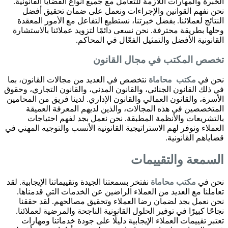
الخبرة والمهارات اللازمة للتعامل مع جميع أنواع القضايا القانونية.
نحن نفهم القوانين والإجراءات ونعمل على ضمان تحقيق أفضل
النتائج لعملائنا. بفضل خبرتنا، نستطيع التفاعل مع الأمور المعقدة
وحلها بطريقة محترفة. نحن نسعى دائمًا لتزويد عملائنا بالاستشارة
القانونية الأفضل والتمثيل الفعّال في المحاكم.
تخصص المكتب في مجال القانون
نحن في
مكتب محاماة
نتخصص في العديد من مجالات القانون، بما
في ذلك القانون الجنائي، والقانون المدني، والقانون التجاري، وحقوق
الأسرة، والقانون العمالي والقانون الإداري. لدينا فريق من المحامين
المتخصصين في هذه المجالات، والذين لديهم المعرفة العميقة
بالتشريعات والأنظمة المطبقة. نحن نعمل بجد لفهم احتياجات
العملاء ونوفر لهم الاستراتيجية القانونية الأنسب والتوجيه المهني في
قضاياهم القانونية.
السمعة والتقييمات
نحن في
مكتب محاماة
نفتخر بسمعتنا الجيدة وتقييماتنا الإيجابية. لقد
تعاملنا مع العديد من العملاء الراضين عن الخدمات التي قدمناها.
نحن نعمل بجد لضمان رضا العملاء وتحقيق مصالحهم. لقد حققنا
نجاحًا كبيرًا في توفير الحلول القانونية الناجحة والمرضية لعملائنا.
تعتبر تقييمات العملاء الإيجابية دليلًا على جودة خدماتنا ومهارات