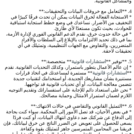
والمشاكل القانونية.
4. **التعامل مع خروقات البيانات والتحقيقات:**
* الاستجابة الفعالة لخرق البيانات يمكن أن تحدث فرقًا كبيرًا في
التخفيف من الأضرار. نساعدك في وضع خطط استجابة استباقية
للحوادث، بحيث تكون مستعدًا لأي طارئ.
* في حالة حدوث خرق، نقدم الدعم القانوني الفوري لإدارة الأزمة،
بما في ذلك تحديد الالتزامات بالإبلاغ إلى السلطات والأفراد
المتضررين، والتفاوض مع الجهات التنظيمية، وتمثيلك في أي
تحقيقات لاحقة.
5. **توفير **
استشارات قانونية
** متخصصة:**
* إن عالم الأعمال يتطور باستمرار، وكذلك التحديات القانونية. نقدم
**
استشارات قانونية
** مستمرة لمساعدتك في اتخاذ قرارات
مستنيرة بشأن مشاريعك الجديدة، أو استخدامك لتقنيات جديدة
تتضمن معالجة البيانات، أو أي تحديات قانونية قد تواجهها.
* نحن على استعداد دائم للإجابة على استفساراتك وتقديم التوجيه
اللازم لضمان استمرار الامتثال وحماية مصالحك.
6. **التمثيل القانوني والتقاضي في حالات الانتهاك:**
* في بعض الأحيان، قد تصل الأمور إلى المحكمة. سواء كنت بحاجة
إلى الدفاع عن شركتك ضد دعاوى انتهاك البيانات، أو كنت فردًا
يسعى للحصول على تعويض عن الضرر الناتج عن خرق لبياناتك، فإن
فريقنا من المحامين المتمرسين جاهز لتمثيلك بقوة وكفاءة.