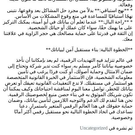
وفعالة.
* **نهج استباقي:** بدلاً من مجرد حل المشاكل بعد وقوعها، نتبنى
نهجًا استباقيًا للمساعدة في منع وقوع المشكلات من الأساس.
* **راحة البال:** عندما تعلم أن بياناتك في أيدٍ أمينة، يمكنك التركيز
على ما يهمك حقًا، سواء كان عملك أو حياتك الشخصية.
إن الثقة في قدرتنا على حماية مصالحك هي حجر الزاوية في علاقتنا
معك.
**الخطوة التالية: بناء مستقبل آمن لبياناتك**
في عالم تتزايد فيه التهديدات الرقمية، لم يعد بإمكاننا أن نأخذ
خصوصية بياناتنا كأمر مسلم به. سواء كنت تدير شركة وتحتاج إلى
ضمان الامتثال وحماية أصولك، أو كنت فردًا يرغب في تأمين
معلوماته الشخصية، فإن الاستثمار في الخبرة القانونية المتخصصة
هو استثمار في مستقبلك. لا تدع التعقيدات القانونية تعيقك أو تعرض
بياناتك للخطر. تواصل معنا اليوم لمناقشة احتياجاتك وكيف يمكننا أن
نكون شريكك الموثوق به في بناء حصن منيع لخصوصيتك الرقمية.
نحن هنا لنقدم لك الدعم والتوجيه اللازمين لتأمين بياناتك، وضمان
حماية حقوقك في هذا العالم الرقمي المتغير باستمرار. دعنا
نساعدك في اتخاذ الخطوة التالية نحو مستقبل رقمي أكثر أمانًا
وخصوصية.
تم نشره في
Uncategorized