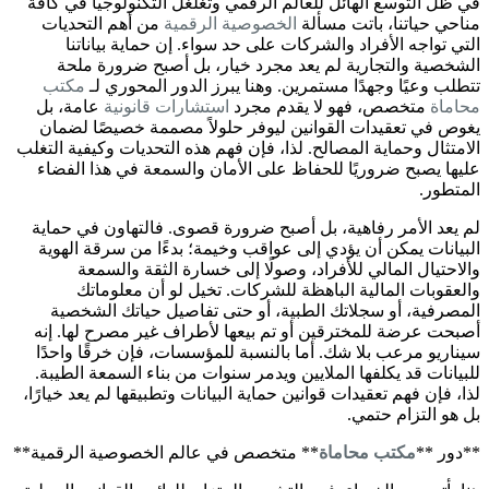
في ظل التوسع الهائل للعالم الرقمي وتغلغل التكنولوجيا في كافة
مناحي حياتنا، باتت مسألة
الخصوصية الرقمية
من أهم التحديات
التي تواجه الأفراد والشركات على حد سواء. إن حماية بياناتنا
الشخصية والتجارية لم يعد مجرد خيار، بل أصبح ضرورة ملحة
تتطلب وعيًا وجهدًا مستمرين. وهنا يبرز الدور المحوري لـ
مكتب
محاماة
متخصص، فهو لا يقدم مجرد
استشارات قانونية
عامة، بل
يغوص في تعقيدات القوانين ليوفر حلولاً مصممة خصيصًا لضمان
الامتثال وحماية المصالح. لذا، فإن فهم هذه التحديات وكيفية التغلب
عليها يصبح ضروريًا للحفاظ على الأمان والسمعة في هذا الفضاء
المتطور.
لم يعد الأمر رفاهية، بل أصبح ضرورة قصوى. فالتهاون في حماية
البيانات يمكن أن يؤدي إلى عواقب وخيمة؛ بدءًا من سرقة الهوية
والاحتيال المالي للأفراد، وصولًا إلى خسارة الثقة والسمعة
والعقوبات المالية الباهظة للشركات. تخيل لو أن معلوماتك
المصرفية، أو سجلاتك الطبية، أو حتى تفاصيل حياتك الشخصية
أصبحت عرضة للمخترقين أو تم بيعها لأطراف غير مصرح لها. إنه
سيناريو مرعب بلا شك. أما بالنسبة للمؤسسات، فإن خرقًا واحدًا
للبيانات قد يكلفها الملايين ويدمر سنوات من بناء السمعة الطيبة.
لذا، فإن فهم تعقيدات قوانين حماية البيانات وتطبيقها لم يعد خيارًا،
بل هو التزام حتمي.
**دور **
مكتب محاماة
** متخصص في عالم الخصوصية الرقمية**