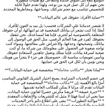
التوسع بثقة إلى أسواق جديدة والتفاعل مع تقنيات متطورة.
نحن نفهم أن كل عمل فريد من نوعه، ولهذا نقدم حلولاً قابلة
للتخصيص تتناسب مع حجم شركتك، وصناعتها، ومخاطرها المحددة.
**حماية الأفراد: حقوقك في عالم البيانات**
لا تقتصر خدماتنا على الشركات فحسب؛ بل نمد يد العون للأفراد
أيضًا. إذا كنت تشعر أن بياناتك الشخصية قد تم انتهاكها، أو أن حقوقك
المتعلقة بالخصوصية لم تُحترم، فإننا هنا لمساعدتك. نحن نثقفك
بحقوقك كفرد في هذا العالم الرقمي، مثل الحق في الوصول إلى
بياناتك، وتصحيحها، وحذفها، والاعتراض على معالجتها. وسواء كنت
تواجه صعوبة في الحصول على معلوماتك من شركة ما، أو كنت
ضحية لسرقة بيانات، فإننا نمثلك ونعمل جاهدين لاستعادة حقوقك
وتأمين تعويضات مناسبة لك. خصوصيتك هي جزء لا يتجزأ من هويتك،
ونحن نؤمن بأن لكل فرد الحق في حمايتها.
**لماذا تختار **
مكاتب محاماة
** متخصصة في حماية البيانات؟**
في خضم التحديات المتزايدة، يصبح اختيار الشريك القانوني المناسب
أمرًا بالغ الأهمية. إن **
مكاتب محاماة
** المتخصصة في حماية
البيانات تقدم لك مزايا لا يمكن للمكاتب العامة تقديمها:
* **خبرة عميقة:** فريقنا مكرس حصريًا لقانون حماية البيانات،
مما يعني أن لدينا فهمًا لا مثيل له للتشريعات والاتجاهات المعقدة.
* **مواكبة التطورات:** نبقى على اطلاع دائم بآخر التحديثات
القانونية والتكنولوجية، لضمان أن استشاراتنا دائمًا ما تكون حديثة