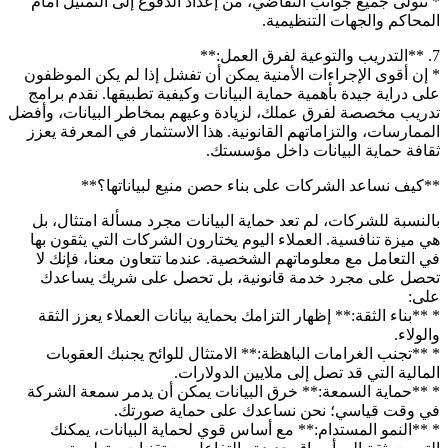
* نتولى جميع جوانب التقاضي، من إعداد الدفوع إلى التمثيل أمام
المحاكم والجهات التنظيمية.
7. **التدريب والتوعية لفرق العمل:**
* إن أقوى الإجراءات الأمنية يمكن أن تفشل إذا لم يكن الموظفون
على دراية جيدة بأهمية حماية البيانات وكيفية تطبيقها. نقدم برامج
تدريب مخصصة لفرق عملك، لزيادة وعيهم بمخاطر البيانات، وأفضل
الممارسات، والتزاماتهم القانونية. هذا الاستثمار في المعرفة يعزز
ثقافة حماية البيانات داخل مؤسستك.
**كيف نساعد الشركات على بناء حصن منيع لبياناتها؟**
بالنسبة للشركات، لم تعد حماية البيانات مجرد مسألة امتثال، بل
هي ميزة تنافسية. العملاء اليوم يختارون الشركات التي يثقون بها
في التعامل مع معلوماتهم الشخصية. عندما تتعاون معنا، فإنك لا
تحصل على مجرد خدمة قانونية، بل تحصل على شريك يساعدك
على:
* **بناء الثقة:** إظهار التزامك بحماية بيانات العملاء يعزز الثقة
والولاء.
* **تجنب الغرامات الباهظة:** الامتثال للوائح يجنبك العقوبات
المالية التي قد تصل إلى ملايين الدولارات.
* **حماية السمعة:** خرق البيانات يمكن أن يدمر سمعة الشركة
في وقت قياسي؛ نحن نساعدك على حماية صورتك.
* **النمو المستدام:** مع أساس قوي لحماية البيانات، يمكنك