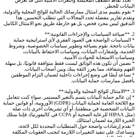
* نحدد نقاط الضعف المحتملة والثغرات الأمنية التي قد تعرض
البيانات للخطر.
* نقوم بتقييم مدى امتثال ممارساتك الحالية للوائح المحلية والدولية،
ونقدم تقارير مفصلة تحدد المجالات التي تتطلب التحسين. هذا
التدقيق ليس مجرد فحص، بل هو خارطة طريق نحو الامتثال الكامل.
2. **صياغة السياسات والإجراءات القانونية:**
* السياسات الواضحة هي العمود الفقري لأي استراتيجية حماية
بيانات ناجحة. نقوم بصياغة وتطوير سياسات الخصوصية، وشروط
الخدمة، وإشعارات البيانات، وسياسات الاحتفاظ بالبيانات،
وسياسات الاستجابة للحوادث الأمنية.
* نضمن أن تكون هذه الوثائق ليست فقط متوافقة قانونيًا، بل سهلة
الفهم وشفافة، مما يعزز الثقة بينك وبين أصحاب البيانات.
* نساعد أيضًا في وضع إجراءات داخلية لضمان التزام الموظفين
بأفضل ممارسات حماية البيانات.
3. **الامتثال للوائح المحلية والدولية:**
* إن عالم حماية البيانات يتسم بالتغير المستمر. سواء كنت تتعامل
مع اللائحة العامة لحماية البيانات (GDPR) الأوروبية، أو قوانين حماية
البيانات الشخصية في منطقتنا، أو أي تشريعات أخرى ذات صلة
(مثل HIPAA للرعاية الصحية أو CCPA في كاليفورنيا)، فإننا نمتلك
الخبرة اللازمة لضمان امتثالك.
* نقدم إرشادات واضحة حول المتطلبات المحددة لكل لائحة،
ونساعدك على تنفيذ التغييرات اللازمة لتجنب العقوبات المكلفة