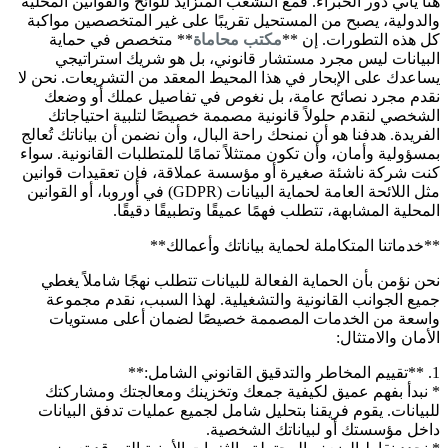
هنا يأتي دور الخبراء. فمع التشعب المتزايد للوائح والقوانين المحلية
والدولية، يصبح من المستحيل تقريبًا على غير المتخصصين مواكبة
كل هذه التطورات. إن **
مكتب محاماة
** متخصص في حماية
البيانات ليس مجرد مستشار قانوني، بل هو شريك استراتيجي
يساعدك على الإبحار في هذا المحيط المعقد من التشريعات. نحن لا
نقدم مجرد نصائح عامة، بل نغوص في تفاصيل عملك أو وضعك
الشخصي لنقدم حلولاً قانونية مصممة خصيصًا لتلبية احتياجاتك
الفريدة. هدفنا هو أن نمنحك راحة البال، وأن نضمن أن بياناتك تُعالج
بمسؤولية وأمان، وأن تكون ممتثلاً تمامًا للمتطلبات القانونية. سواء
كنت شركة ناشئة صغيرة أو مؤسسة عملاقة، فإن تعقيدات قوانين
مثل اللائحة العامة لحماية البيانات (GDPR) في أوروبا، أو القوانين
المحلية المشابهة، تتطلب فهمًا عميقًا وتطبيقًا دقيقًا.
**خدماتنا المتكاملة لحماية بياناتك وأعمالك**
نحن نؤمن بأن الحماية الفعالة للبيانات تتطلب نهجًا شاملاً يغطي
جميع الجوانب القانونية والتشغيلية. لهذا السبب، نقدم مجموعة
واسعة من الخدمات المصممة خصيصًا لضمان أعلى مستويات
الأمان والامتثال:
1. **تقييم المخاطر والتدقيق القانوني الشامل:**
* نبدأ بفهم عميق لكيفية جمعك وتخزينك ومعالجتك ومشاركتك
للبيانات. يقوم فريقنا بتحليل شامل لجميع عمليات تدفق البيانات
داخل مؤسستك أو لبياناتك الشخصية.