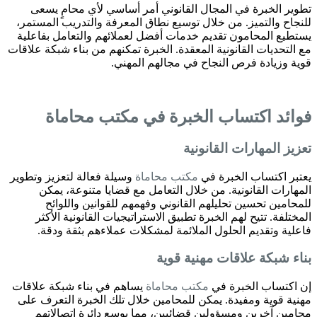
تطوير الخبرة في المجال القانوني أمر أساسي لأي محامٍ يسعى
للنجاح والتميز. من خلال توسيع نطاق المعرفة والتدريب المستمر،
يستطيع المحامون تقديم خدمات أفضل لعملائهم والتعامل بفاعلية
مع التحديات القانونية المعقدة. الخبرة تمكنهم من بناء شبكة علاقات
قوية وزيادة فرص النجاح في مجالهم المهني.
فوائد اكتساب الخبرة في
مكتب محاماة
تعزيز المهارات القانونية
يعتبر اكتساب الخبرة في
مكتب محاماة
وسيلة فعالة لتعزيز وتطوير
المهارات القانونية. من خلال التعامل مع قضايا متنوعة، يمكن
للمحامين تحسين تحليلهم القانوني وفهمهم للقوانين واللوائح
المختلفة. تتيح لهم الخبرة تطبيق الاستراتيجيات القانونية الأكثر
فاعلية وتقديم الحلول الملائمة لمشكلات عملاءهم بثقة ودقة.
بناء شبكة علاقات مهنية قوية
إن اكتساب الخبرة في
مكتب محاماة
يساهم في بناء شبكة علاقات
مهنية قوية ومفيدة. يمكن للمحامين خلال تلك الخبرة التعرف على
محامين آخرين ومسؤولين قضائيين، مما يوسع دائرة اتصالاتهم