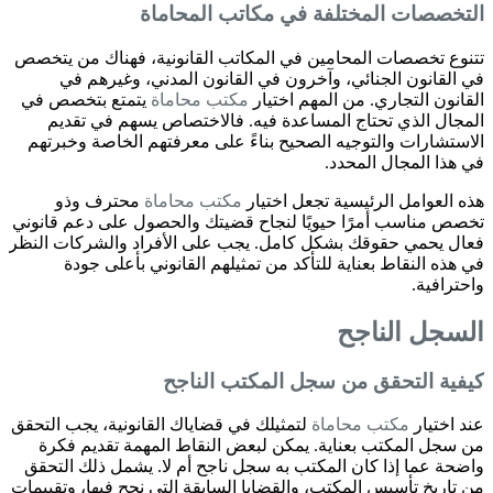
التخصصات المختلفة في مكاتب المحاماة
تتنوع تخصصات المحامين في المكاتب القانونية، فهناك من يتخصص
في القانون الجنائي، وآخرون في القانون المدني، وغيرهم في
القانون التجاري. من المهم اختيار
مكتب محاماة
يتمتع بتخصص في
المجال الذي تحتاج المساعدة فيه. فالاختصاص يسهم في تقديم
الاستشارات والتوجيه الصحيح بناءً على معرفتهم الخاصة وخبرتهم
في هذا المجال المحدد.
هذه العوامل الرئيسية تجعل اختيار
مكتب محاماة
محترف وذو
تخصص مناسب أمرًا حيويًا لنجاح قضيتك والحصول على دعم قانوني
فعال يحمي حقوقك بشكل كامل. يجب على الأفراد والشركات النظر
في هذه النقاط بعناية للتأكد من تمثيلهم القانوني بأعلى جودة
واحترافية.
السجل الناجح
كيفية التحقق من سجل المكتب الناجح
عند اختيار
مكتب محاماة
لتمثيلك في قضاياك القانونية، يجب التحقق
من سجل المكتب بعناية. يمكن لبعض النقاط المهمة تقديم فكرة
واضحة عما إذا كان المكتب به سجل ناجح أم لا. يشمل ذلك التحقق
من تاريخ تأسيس المكتب، والقضايا السابقة التي نجح فيها، وتقييمات