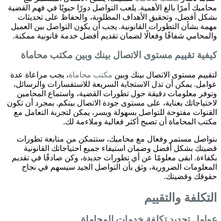
محاميك أمرًا بالغ الأهمية. يلعب التواصل دورًا حيويًا في فهم القضية
بشكل أفضل، وتحقيق الأهداف المطلوبة، والحفاظ على تحديثات
مهمة بشأن التطورات القانونية. يجب أن يكون التواصل بين العميل
والمحامي شفافًا وفعالًا لضمان تقديم أفضل خدمة قانونية ممكنة.
كيفية تقييم مستوى الاتصال بينك وبين
مكتب محاماة
لتقييم مستوى الاتصال بينك وبين
مكتب محاماة
، يجب مراعاة عدة
عوامل. يمكن أن تدل الاستجابة السريعة للاستفسارات والرسائل،
وتوفر معلومات دقيقة حول تطورات القضية، واستماع المحامين
لاحتياجاتك بعناية، على مستوى جودة الاتصال بينكم. بمجرد أن تكون
القنوات مفتوحة للتواصل بسهولة ويسر، يمكن لتجربة التعامل مع
مكتب المحاماة أن تصبح أكثر فعالية وملاءمة لك.
بتواصل مستمر وفعال مع محاميك، ستتمكن من متابعة تطورات
قضيتك بشكل أفضل وضمان استيفاء جميع احتياجاتك القانونية
بكفاءة. ابقى معلومًا عن أي تطورات جديدة، وكن صادقًا في تقديم
المعلومات الضرورية، وثق بأن التواصل الجيد سيسهم في نجاح
حقوقك وقضيتك.
التكلفة والتقييم
عوامل تحديد تكلفة خدمات المحاماة