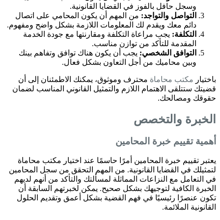
وسجل حافل بالفوز في القضايا القانونية.
التواصل والتواجد:
من المهم أن يكون المحامي على اتصال
دائم معك ويقدم لك المعلومات اللازمة بشكل واضح ومفهوم.
التكلفة:
يجب مراعاة التكلفة ومقارنتها مع جودة الخدمة
المقدمة للتأكد من توازن مناسب.
التوافق الشخصي:
يجب أن يكون هناك توافق وتفاهم بينك
وبين محاميك من أجل التعاون بشكل فعال.
باختيار
مكتب محاماة
محترف وموثوق، يمكنك الاطمئنان إلى أن
قضيتك ستتلقى الاهتمام اللازم والتمثيل القانوني المناسب لضمان
حقوقك ومصالحك.
الخبرة والتخصص
أهمية تقييم خبرة المحامين
يعتبر تقييم خبرة المحامين أمرًا حاسمًا عند اختيار مكتب محاماة
لتمثيلك في القضايا القانونية. من المهم التحقق من سجل المحامين
في التعامل مع النزاعات المماثلة لمسألتك والتأكد من أنهم لديهم
الخبرة الكافية لتوجيهك بشكل صحيح. يمكن لخبرتهم السابقة أن
تكون عنصرًا رئيسيًا في فهم القضية بشكل أعمق وتقديم الحلول
القانونية الملائمة.