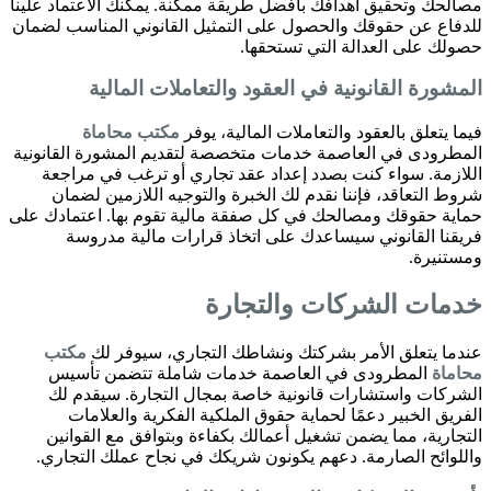
مصالحك وتحقيق أهدافك بأفضل طريقة ممكنة. يمكنك الاعتماد علينا
للدفاع عن حقوقك والحصول على التمثيل القانوني المناسب لضمان
حصولك على العدالة التي تستحقها.
المشورة القانونية في العقود والتعاملات المالية
فيما يتعلق بالعقود والتعاملات المالية، يوفر
مكتب محاماة
المطرودى في العاصمة خدمات متخصصة لتقديم المشورة القانونية
اللازمة. سواء كنت بصدد إعداد عقد تجاري أو ترغب في مراجعة
شروط التعاقد، فإننا نقدم لك الخبرة والتوجيه اللازمين لضمان
حماية حقوقك ومصالحك في كل صفقة مالية تقوم بها. اعتمادك على
فريقنا القانوني سيساعدك على اتخاذ قرارات مالية مدروسة
ومستنيرة.
خدمات الشركات والتجارة
عندما يتعلق الأمر بشركتك ونشاطك التجاري، سيوفر لك
مكتب
محاماة
المطرودى في العاصمة خدمات شاملة تتضمن تأسيس
الشركات واستشارات قانونية خاصة بمجال التجارة. سيقدم لك
الفريق الخبير دعمًا لحماية حقوق الملكية الفكرية والعلامات
التجارية، مما يضمن تشغيل أعمالك بكفاءة وبتوافق مع القوانين
واللوائح الصارمة. دعهم يكونون شريكك في نجاح عملك التجاري.